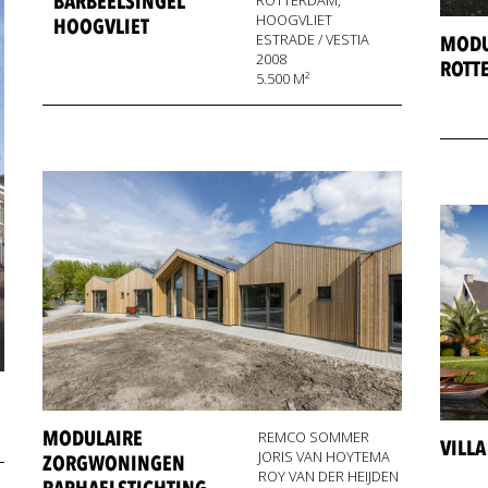
BARBEELSINGEL
HOOGVLIET
HOOGVLIET
ESTRADE / VESTIA
MODU
2008
ROTT
5.500 M²
MODULAIRE
REMCO SOMMER
VILL
JORIS VAN HOYTEMA
ZORGWONINGEN
ROY VAN DER HEIJDEN