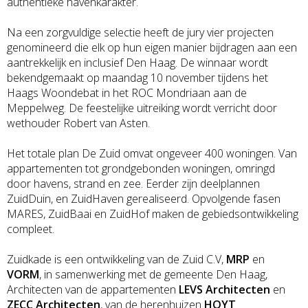
authentieke havenkarakter.
Na een zorgvuldige selectie heeft de jury vier projecten
genomineerd die elk op hun eigen manier bijdragen aan een
aantrekkelijk en inclusief Den Haag. De winnaar wordt
bekendgemaakt op maandag 10 november tijdens het
Haags Woondebat in het ROC Mondriaan aan de
Meppelweg. De feestelijke uitreiking wordt verricht door
wethouder Robert van Asten.
Het totale plan De Zuid omvat ongeveer 400 woningen. Van
appartementen tot grondgebonden woningen, omringd
door havens, strand en zee. Eerder zijn deelplannen
ZuidDuin, en ZuidHaven gerealiseerd. Opvolgende fasen
MARES, ZuidBaai en ZuidHof maken de gebiedsontwikkeling
compleet.
Zuidkade is een ontwikkeling van de Zuid C.V,
MRP
en
VORM
, in samenwerking met de gemeente Den Haag,
Architecten van de appartementen
LEVS Architecten
en
ZECC Architecten
, van de herenhuizen
HOYT