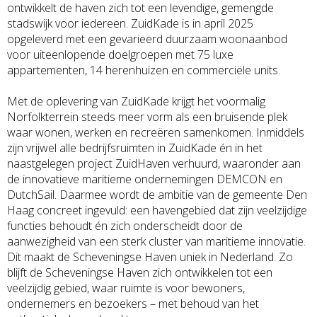
ontwikkelt de haven zich tot een levendige, gemengde
stadswijk voor iedereen. ZuidKade is in april 2025
opgeleverd met een gevarieerd duurzaam woonaanbod
voor uiteenlopende doelgroepen met 75 luxe
appartementen, 14 herenhuizen en commerciële units.
Met de oplevering van ZuidKade krijgt het voormalig
Norfolkterrein steeds meer vorm als een bruisende plek
waar wonen, werken en recreëren samenkomen. Inmiddels
zijn vrijwel alle bedrijfsruimten in ZuidKade én in het
naastgelegen project ZuidHaven verhuurd, waaronder aan
de innovatieve maritieme ondernemingen DEMCON en
DutchSail. Daarmee wordt de ambitie van de gemeente Den
Haag concreet ingevuld: een havengebied dat zijn veelzijdige
functies behoudt én zich onderscheidt door de
aanwezigheid van een sterk cluster van maritieme innovatie.
Dit maakt de Scheveningse Haven uniek in Nederland. Zo
blijft de Scheveningse Haven zich ontwikkelen tot een
veelzijdig gebied, waar ruimte is voor bewoners,
ondernemers en bezoekers – met behoud van het