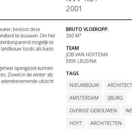
2001
 water, besloot deze
BRUTO VLOEROPP.
randtent te bouwen. Om het
200 M²
ostenbesparend mogelijk te
TEAM
 landbouw loods als basis
JOB VAN HOYTEMA
ERIK LEUSINK
e geheel opengezet kunnen
TAGS
s. Zowel in de winter als
et adembenemende uitzicht
NIEUWBOUW
ARCHITEC
AMSTERDAM
IJBURG
OVERIGE GEBOUWEN
WE
HOYT
ARCHITECTEN