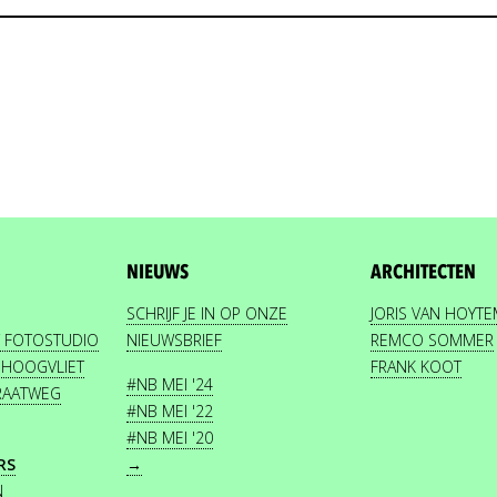
NIEUWS
ARCHITECTEN
SCHRIJF JE IN OP ONZE
JORIS VAN HOYT
 FOTOSTUDIO
NIEUWSBRIEF
REMCO SOMMER
 HOOGVLIET
FRANK KOOT
#NB MEI '24
TRAATWEG
#NB MEI '22
#NB MEI '20
RS
→
N