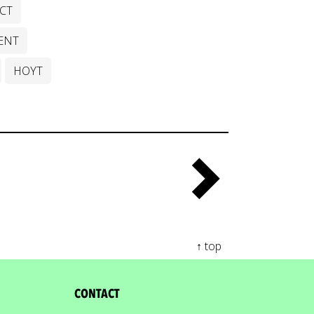
CT
ENT
HOYT
↑ top
CONTACT