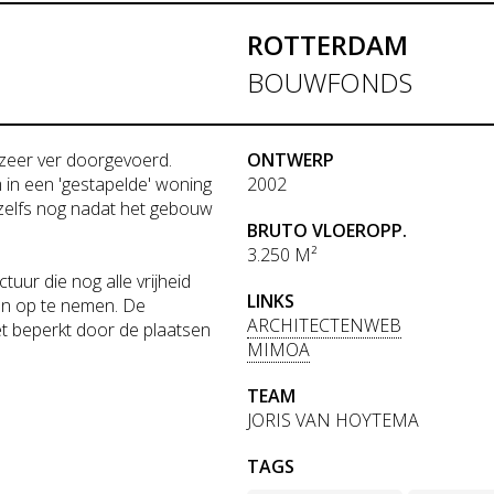
ROTTERDAM
BOUWFONDS
 zeer ver doorgevoerd.
ONTWERP
m in een 'gestapelde' woning
2002
n, zelfs nog nadat het gebouw
BRUTO VLOEROPP.
3.250 M²
uur die nog alle vrijheid
LINKS
ren op te nemen. De
ARCHITECTENWEB
et beperkt door de plaatsen
MIMOA
TEAM
JORIS VAN HOYTEMA
TAGS