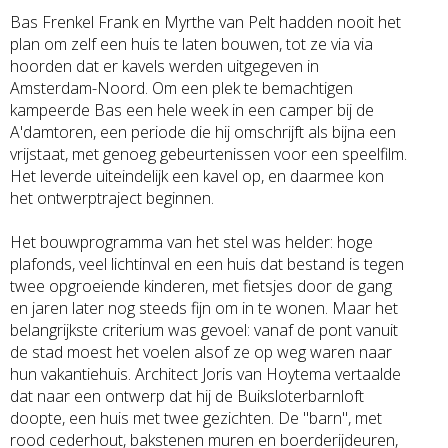
Bas Frenkel Frank en Myrthe van Pelt hadden nooit het
plan om zelf een huis te laten bouwen, tot ze via via
hoorden dat er kavels werden uitgegeven in
Amsterdam-Noord. Om een plek te bemachtigen
kampeerde Bas een hele week in een camper bij de
A'damtoren, een periode die hij omschrijft als bijna een
vrijstaat, met genoeg gebeurtenissen voor een speelfilm.
Het leverde uiteindelijk een kavel op, en daarmee kon
het ontwerptraject beginnen.
Het bouwprogramma van het stel was helder: hoge
plafonds, veel lichtinval en een huis dat bestand is tegen
twee opgroeiende kinderen, met fietsjes door de gang
en jaren later nog steeds fijn om in te wonen. Maar het
belangrijkste criterium was gevoel: vanaf de pont vanuit
de stad moest het voelen alsof ze op weg waren naar
hun vakantiehuis. Architect Joris van Hoytema vertaalde
dat naar een ontwerp dat hij de Buiksloterbarnloft
doopte, een huis met twee gezichten. De "barn", met
rood cederhout, bakstenen muren en boerderijdeuren,