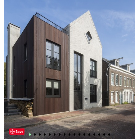
•
•
•
•
•
•
•
•
•
•
•
•
•
•
•
•
•
Save