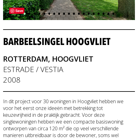
•
•
•
•
•
•
•
•
•
•
•
•
•
•
•
•
•
•
•
Save
BARBEELSINGEL HOOGVLIET
ROTTERDAM, HOOGVLIET
ESTRADE / VESTIA
2008
In dit project voor 30 woningen in Hoogvliet hebben we
voor het eerst onze ideeën met betrekking tot
keuzevrijheid in de praktijk gebracht. Voor deze
singlewoningen hebben we een compacte basiswoning
ontworpen van circa 120 m² die op veel verschillende
manieren uitbreidbaar is door de bewoner, soms wel