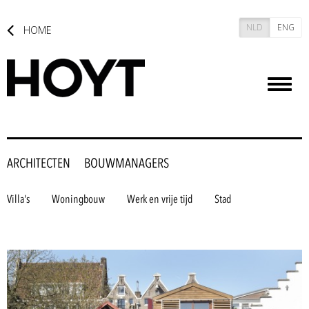
NLD
ENG
HOME
Toggl
naviga
ARCHITECTEN
BOUWMANAGERS
Villa's
Woningbouw
Werk en vrije tijd
Stad