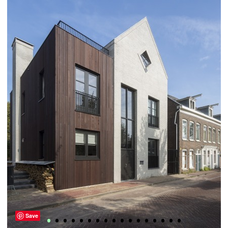
•
•
•
•
•
•
•
•
•
•
•
•
•
•
•
•
•
Save