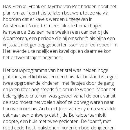
Bas Frenkel Frank en Myrthe van Pelt hadden nooit het
plan om zelf een huis te laten bouwen, tot ze via via
hoorden dat er kavels werden uitgegeven in
Amsterdam-Noord. Om een plek te bemachtigen
kampeerde Bas een hele week in een camper bij de
A'damtoren, een periode die hij omschrijft als bijna een
vrijstaat, met genoeg gebeurtenissen voor een speelfilm.
Het leverde uiteindelijk een kavel op, en daarmee kon
het ontwerptraject beginnen.
Het bouwprogramma van het stel was helder: hoge
plafonds, veel lichtinval en een huis dat bestand is tegen
twee opgroeiende kinderen, met fietsjes door de gang
en jaren later nog steeds fijn om in te wonen. Maar het
belangrijkste criterium was gevoel: vanaf de pont vanuit
de stad moest het voelen alsof ze op weg waren naar
hun vakantiehuis. Architect Joris van Hoytema vertaalde
dat naar een ontwerp dat hij de Buiksloterbarnloft
doopte, een huis met twee gezichten. De "barn", met
rood cederhout, bakstenen muren en boerderijdeuren,