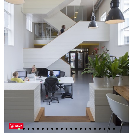
•
•
•
•
•
•
•
•
•
•
•
•
•
•
•
•
•
•
•
•
•
Save