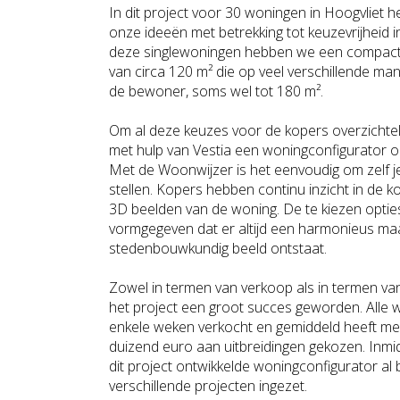
In dit project voor 30 woningen in Hoogvliet 
onze ideeën met betrekking tot keuzevrijheid i
deze singlewoningen hebben we een compac
van circa 120 m² die op veel verschillende man
de bewoner, soms wel tot 180 m².
Om al deze keuzes voor de kopers overzichte
met hulp van Vestia een woningconfigurator o
Met de Woonwijzer is het eenvoudig om zelf j
stellen. Kopers hebben continu inzicht in de k
3D beelden van de woning. De te kiezen opti
vormgegeven dat er altijd een harmonieus ma
stedenbouwkundig beeld ontstaat.
Zowel in termen van verkoop als in termen van
het project een groot succes geworden. Alle
enkele weken verkocht en gemiddeld heeft me
duizend euro aan uitbreidingen gekozen. Inm
dit project ontwikkelde woningconfigurator al b
verschillende projecten ingezet.