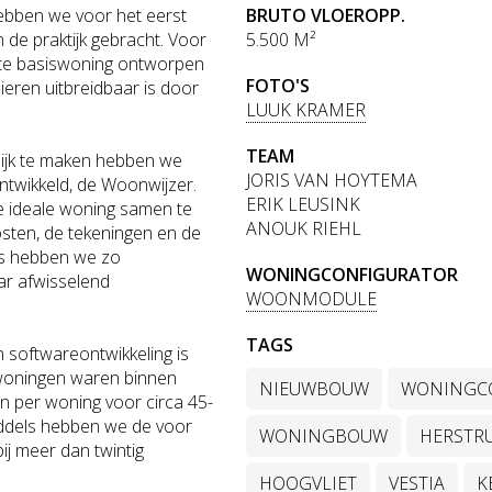
hebben we voor het eerst
BRUTO VLOEROPP.
n de praktijk gebracht. Voor
5.500 M²
te basiswoning ontworpen
FOTO'S
ieren uitbreidbaar is door
LUUK KRAMER
TEAM
lijk te maken hebben we
JORIS VAN HOYTEMA
ntwikkeld, de Woonwijzer.
ERIK LEUSINK
e ideale woning samen te
ANOUK RIEHL
osten, de tekeningen en de
es hebben we zo
WONINGCONFIGURATOR
ar afwisselend
WOONMODULE
TAGS
 softwareontwikkeling is
 woningen waren binnen
NIEUWBOUW
WONINGC
n per woning voor circa 45-
iddels hebben we de voor
WONINGBOUW
HERSTR
ij meer dan twintig
HOOGVLIET
VESTIA
K