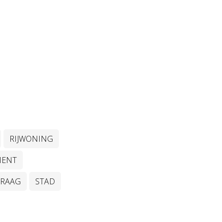
RIJWONING
MENT
VRAAG
STAD