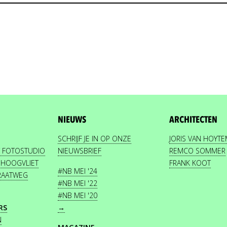
NIEUWS
ARCHITECTEN
SCHRIJF JE IN OP ONZE
JORIS VAN HOYT
 FOTOSTUDIO
NIEUWSBRIEF
REMCO SOMMER
 HOOGVLIET
FRANK KOOT
#NB MEI '24
TRAATWEG
#NB MEI '22
#NB MEI '20
RS
→
N