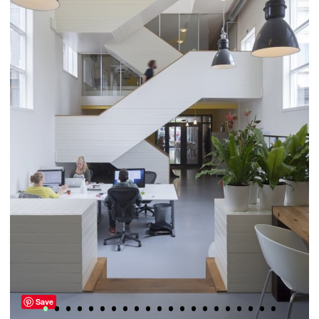
•
•
•
•
•
•
•
•
•
•
•
•
•
•
•
•
•
•
•
•
•
Save