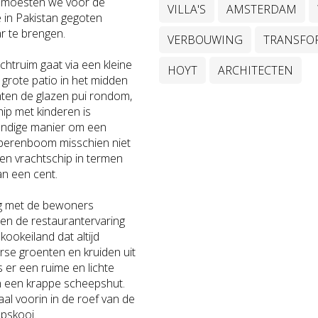
g moesten we voor de
VILLA'S
AMSTERDAM
 in Pakistan gegoten
ar te brengen.
VERBOUWING
TRANSFO
htruim gaat via een kleine
HOYT
ARCHITECTEN
 grote patio in het midden
ënten de glazen pui rondom,
p met kinderen is
 handige manier om een
 perenboom misschien niet
een vrachtschip in termen
an een cent.
leg met de bewoners
en de restaurantervaring
kookeiland dat altijd
rse groenten en kruiden uit
s er een ruime en lichte
n een krappe scheepshut.
l voorin in de roef van de
pskooi.