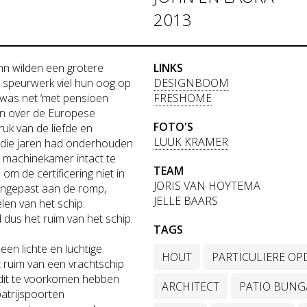
2013
hn wilden een grotere
LINKS
 speurwerk viel hun oog op
DESIGNBOOM
 was net ‘met pensioen
FRESHOME
en over de Europese
FOTO'S
ruk van de liefde en
LUUK KRAMER
l die jaren had onderhouden
e machinekamer intact te
TEAM
om de certificering niet in
JORIS VAN HOYTEMA
angepast aan de romp,
JELLE BAARS
len van het schip.
us het ruim van het schip.
TAGS
een lichte en luchtige
HOUT
PARTICULIERE O
 ruim van een vrachtschip
 dit te voorkomen hebben
ARCHITECT
PATIO BUN
atrijspoorten