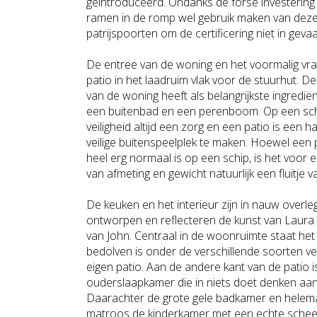
geïntroduceerd. Ondanks de forse investerin
ramen in de romp wel gebruik maken van deze
patrijspoorten om de certificering niet in geva
De entree van de woning en het voormalig vrac
patio in het laadruim vlak voor de stuurhut. De
van de woning heeft als belangrijkste ingredi
een buitenbad en een perenboom. Op een schi
veiligheid altijd een zorg en een patio is een
veilige buitenspeelplek te maken. Hoewel een
heel erg normaal is op een schip, is het voor 
van afmeting en gewicht natuurlijk een fluitje v
De keuken en het interieur zijn in nauw over
ontworpen en reflecteren de kunst van Laura 
van John. Centraal in de woonruimte staat het 
bedolven is onder de verschillende soorten ve
eigen patio. Aan de andere kant van de patio i
ouderslaapkamer die in niets doet denken aa
Daarachter de grote gele badkamer en helemaa
matroos de kinderkamer met een echte schee