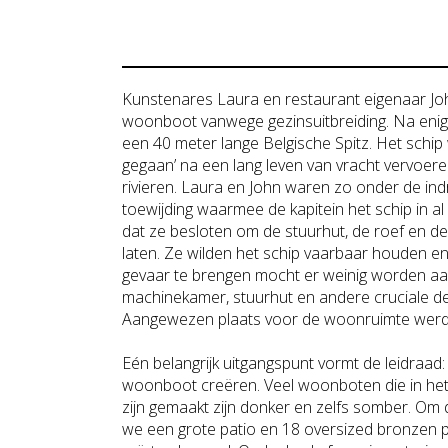
Kunstenares Laura en restaurant eigenaar Jo
woonboot vanwege gezinsuitbreiding. Na enig
een 40 meter lange Belgische Spitz. Het schip
gegaan’ na een lang leven van vracht vervoer
rivieren. Laura en John waren zo onder de ind
toewijding waarmee de kapitein het schip in a
dat ze besloten om de stuurhut, de roef en d
laten. Ze wilden het schip vaarbaar houden en 
gevaar te brengen mocht er weinig worden a
machinekamer, stuurhut en andere cruciale de
Aangewezen plaats voor de woonruimte werd d
Eén belangrijk uitgangspunt vormt de leidraad: 
woonboot creëren. Veel woonboten die in het
zijn gemaakt zijn donker en zelfs somber. Om
we een grote patio en 18 oversized bronzen p