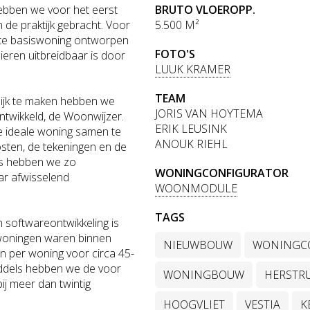
hebben we voor het eerst
BRUTO VLOEROPP.
n de praktijk gebracht. Voor
5.500 M²
te basiswoning ontworpen
FOTO'S
ieren uitbreidbaar is door
LUUK KRAMER
TEAM
lijk te maken hebben we
JORIS VAN HOYTEMA
ntwikkeld, de Woonwijzer.
ERIK LEUSINK
e ideale woning samen te
ANOUK RIEHL
osten, de tekeningen en de
es hebben we zo
WONINGCONFIGURATOR
ar afwisselend
WOONMODULE
TAGS
 softwareontwikkeling is
 woningen waren binnen
NIEUWBOUW
WONINGC
n per woning voor circa 45-
iddels hebben we de voor
WONINGBOUW
HERSTR
ij meer dan twintig
HOOGVLIET
VESTIA
K