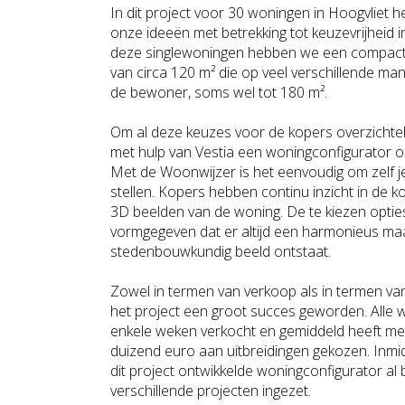
In dit project voor 30 woningen in Hoogvliet 
onze ideeën met betrekking tot keuzevrijheid i
deze singlewoningen hebben we een compac
van circa 120 m² die op veel verschillende man
de bewoner, soms wel tot 180 m².
Om al deze keuzes voor de kopers overzichte
met hulp van Vestia een woningconfigurator o
Met de Woonwijzer is het eenvoudig om zelf j
stellen. Kopers hebben continu inzicht in de k
3D beelden van de woning. De te kiezen opti
vormgegeven dat er altijd een harmonieus ma
stedenbouwkundig beeld ontstaat.
Zowel in termen van verkoop als in termen van
het project een groot succes geworden. Alle
enkele weken verkocht en gemiddeld heeft me
duizend euro aan uitbreidingen gekozen. Inm
dit project ontwikkelde woningconfigurator al b
verschillende projecten ingezet.