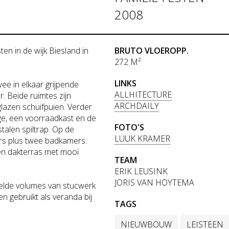
2008
en in de wijk Biesland in
BRUTO VLOEROPP.
272 M²
LINKS
ee in elkaar grijpende
ALLHITECTURE
. Beide ruimtes zijn
ARCHDAILY
lazen schuifpuien. Verder
ge, een voorraadkast en de
FOTO'S
talen spiltrap. Op de
LUUK KRAMER
rs plus twee badkamers.
en dakterras met mooi
TEAM
ERIK LEUSINK
JORIS VAN HOYTEMA
pelde volumes van stucwerk
n gebruikt als veranda bij
TAGS
NIEUWBOUW
LEISTEEN