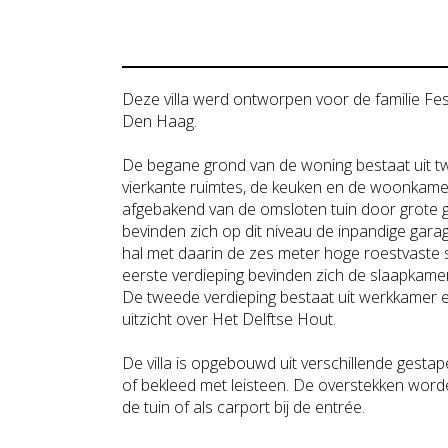
Deze villa werd ontworpen voor de familie Fest
Den Haag.
De begane grond van de woning bestaat uit tw
vierkante ruimtes, de keuken en de woonkamer
afgebakend van de omsloten tuin door grote g
bevinden zich op dit niveau de inpandige gara
hal met daarin de zes meter hoge roestvaste s
eerste verdieping bevinden zich de slaapkame
De tweede verdieping bestaat uit werkkamer 
uitzicht over Het Delftse Hout.
De villa is opgebouwd uit verschillende gesta
of bekleed met leisteen. De overstekken worde
de tuin of als carport bij de entrée.