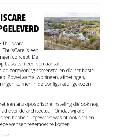
UISCARE
PGELEVERD
te Thuiscare
. ThuisCare is een
ingen concept. De
 op basis van een een aantal
n de zorgwoning samenstellen die het beste
oep. Zowel aantal woningen, afmetingen,
eningen kunnen in de configurator gekozen
 het een antroposofische instelling die ook nog
had over de architectuur. Omdat wij alle
 voren hebben uitgewerkt was ht ook snel en
deze wensen tegemoet te komen.
05-22