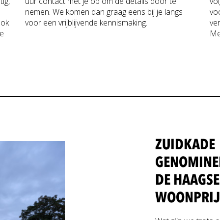
ig,
uur contact met je op om de details door te
vo
nemen. We komen dan graag eens bij je langs
vo
ook
voor een vrijblijvende kennismaking.
ve
je
M
ZUIDKADE
GENOMINE
DE HAAGSE
WOONPRIJ