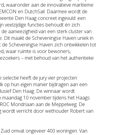
d, waaronder aan de innovatieve maritieme
EMCON en DutchSail. Daarmee wordt de
meente Den Haag concreet ingevuld: een
jn veelzijdige functies behoudt én zich
 de aanwezigheid van een sterk cluster van
e. Dit maakt de Scheveningse Haven uniek in
ft de Scheveningse Haven zich ontwikkelen tot
ied, waar ruimte is voor bewoners,
zoekers – met behoud van het authentieke
selectie heeft de jury vier projecten
lk op hun eigen manier bijdragen aan een
nclusief Den Haag. De winnaar wordt
 maandag 10 november tijdens het Haags
 ROC Mondriaan aan de Meppelweg. De
king wordt verricht door wethouder Robert van
e Zuid omvat ongeveer 400 woningen. Van