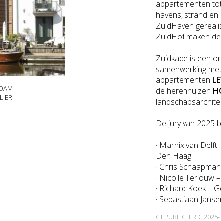
appartementen to
havens, strand en 
ZuidHaven gereali
ZuidHof maken de 
Zuidkade is een on
samenwerking met
appartementen
LE
RDAM
de herenhuizen
H
LIER
landschapsarchite
De jury van 2025 be
· Marnix van Delft
Den Haag
· Chris Schaapman
· Nicolle Terlouw 
· Richard Koek –
· Sebastiaan Jans
GEPUBLICEERD: 2025-