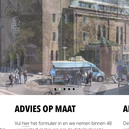
•
•
•
•
•
ADVIES OP MAAT
A
Vul
hier
het formulier in en we nemen binnen 48
De