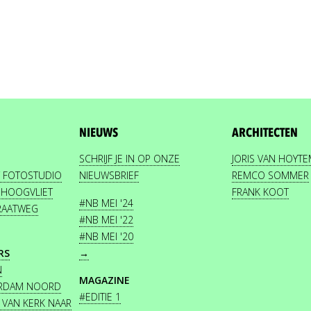
NIEUWS
ARCHITECTEN
SCHRIJF JE IN OP ONZE
JORIS VAN HOYT
 FOTOSTUDIO
NIEUWSBRIEF
REMCO SOMMER
 HOOGVLIET
FRANK KOOT
#NB MEI '24
TRAATWEG
#NB MEI '22
#NB MEI '20
RS
→
N
MAGAZINE
TERDAM NOORD
#EDITIE 1
 VAN KERK NAAR