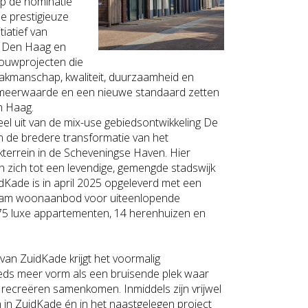
op de nominatie
e prestigieuze
tiatief van
n Den Haag en
ouwprojecten die
, vakmanschap, kwaliteit, duurzaamheid en
meerwaarde en een nieuwe standaard zetten
n Haag.
el uit van de mix-use gebiedsontwikkeling De
n de bredere transformatie van het
terrein in de Scheveningse Haven. Hier
n zich tot een levendige, gemengde stadswijk
dKade is in april 2025 opgeleverd met een
aam woonaanbod voor uiteenlopende
5 luxe appartementen, 14 herenhuizen en
van ZuidKade krijgt het voormalig
eeds meer vorm als een bruisende plek waar
recreëren samenkomen. Inmiddels zijn vrijwel
en in ZuidKade én in het naastgelegen project