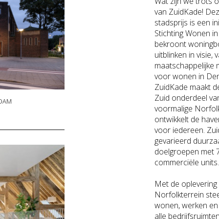
Wat zijn we trots 
van ZuidKade! Dez
stadsprijs is een ini
Stichting Wonen i
bekroont woningb
uitblinken in visie
maatschappelijke 
voor wonen in De
ZuidKade maakt de
Zuid onderdeel va
DAM
voormalige Norfolk
ontwikkelt de have
voor iedereen. Zui
gevarieerd duurz
doelgroepen met 7
commerciële units.
Met de oplevering 
Norfolkterrein st
wonen, werken en 
alle bedrijfsruimt