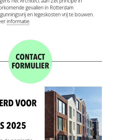
lgens het Architect aan Zet principe in
orkomende gevallen in Rotterdam
rgunningsvrij en legeskosten vrij te bouwen.
eer
informatie
.
CONTACT
FORMULIER
ERD VOOR
S 2025