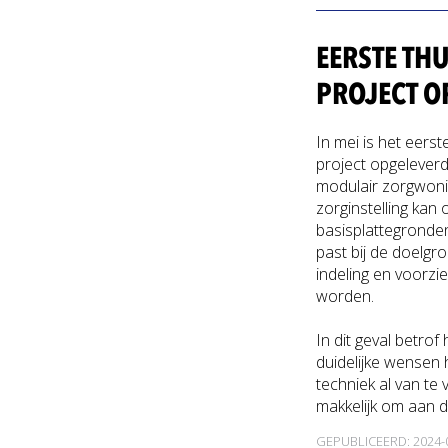
EERSTE TH
PROJECT O
In mei is het eers
project opgeleverd
modulair zorgwon
zorginstelling kan
basisplattegronde
past bij de doelgr
indeling en voorzi
worden.
In dit geval betrof
duidelijke wensen 
techniek al van te
makkelijk om aan 
GEPUBLICEERD: 2024-