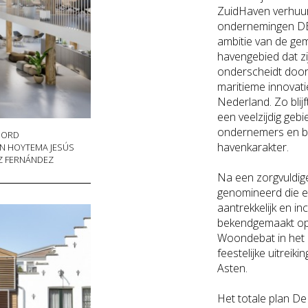
ZuidHaven verhuur
ondernemingen D
ambitie van de ge
havengebied dat zi
onderscheidt door
maritieme innovati
Nederland. Zo blij
een veelzijdig geb
ondernemers en be
OORD
havenkarakter.
AN HOYTEMA JESÚS
Z FERNÁNDEZ
Na een zorgvuldige 
genomineerd die e
aantrekkelijk en i
bekendgemaakt op
Woondebat in het
feestelijke uitrei
Asten.
Het totale plan D