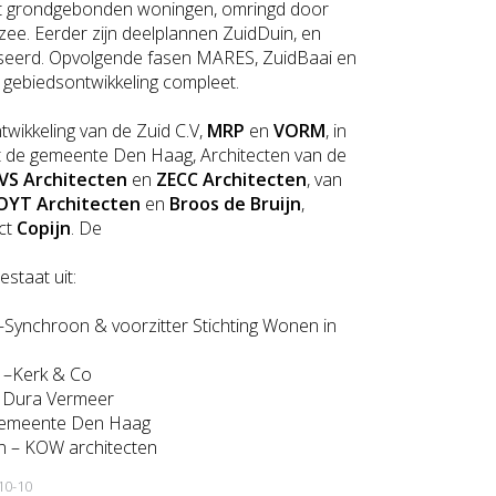
t grondgebonden woningen, omringd door
zee. Eerder zijn deelplannen ZuidDuin, en
seerd. Opvolgende fasen MARES, ZuidBaai en
gebiedsontwikkeling compleet.
twikkeling van de Zuid C.V,
MRP
en
VORM
, in
 de gemeente Den Haag, Architecten van de
VS Architecten
en
ZECC Architecten
, van
OYT Architecten
en
Broos de Bruijn
,
ct
Copijn
. De
staat uit:
 –Synchroon & voorzitter Stichting Wonen in
 –Kerk & Co
– Dura Vermeer
 Gemeente Den Haag
en – KOW architecten
10-10