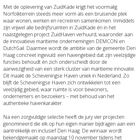
Met de oplevering van ZuidKade krijgt het voormalig
Norfolkterrein steeds meer vorm als een bruisende plek
waar wonen, werken en recreëren samenkomen. Inmiddels
zijn vrijwel alle bedrijfsruimten in ZuidKade én in het
naastgelegen project ZuidHaven verhuurd, waaronder aan
de innovatieve maritieme ondernemingen DEMCON en
DutchSail. Daarmee wordt de ambitie van de gemeente Den
Haag concreet ingevuld: een havengebied dat zijn veelzijdige
functies behoudt én zich onderscheidt door de
aanwezigheid van een sterk cluster van maritieme innovatie.
Dit maakt de Scheveningse Haven uniek in Nederland. Zo
blijft de Scheveningse Haven zich ontwikkelen tot een
veelzijdig gebied, waar ruimte is voor bewoners,
ondernemers en bezoekers – met behoud van het
authentieke havenkarakter.
Na een zorgvuldige selectie heeft de jury vier projecten
genomineerd die elk op hun eigen manier bijdragen aan een
aantrekkelijk en inclusief Den Haag. De winnaar wordt
bekendgemaakt op maandag 10 november tijdens het