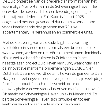
De Zuid onderdeel van de bredere transformatie van het
voormalige Norfolkterrein in de Scheveningse Haven. Hier
ontwikkelt de haven zich tot een levendige, gemengde
stadswijk voor iedereen. ZuidKade is in april 2025
opgeleverd met een gevarieerd duurzaam woonaanbod
voor uiteenlopende doelgroepen met 75 luxe
appartementen, 14 herenhuizen en commerciële units.
Met de oplevering van ZuidKade krijgt het voormalig
Norfolkterrein steeds meer vorm als een bruisende plek
waar wonen, werken en recreëren samenkomen. Inmiddels
zijn vrijwel alle bedrijfsruimten in ZuidKade én in het
naastgelegen project ZuidHaven verhuurd, waaronder aan
de innovatieve maritieme ondernemingen DEMCON en
DutchSail. Daarmee wordt de ambitie van de gemeente Den
Haag concreet ingevuld: een havengebied dat zijn veelzijdige
functies behoudt én zich onderscheidt door de
aanwezigheid van een sterk cluster van maritieme innovatie.
Dit maakt de Scheveningse Haven uniek in Nederland. Zo
blijft de Scheveningse Haven zich ontwikkelen tot een
veelzijdig gebied, waar ruimte is voor bewoners,