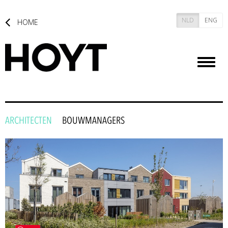
NLD
ENG
HOME
Toggl
naviga
ARCHITECTEN
BOUWMANAGERS