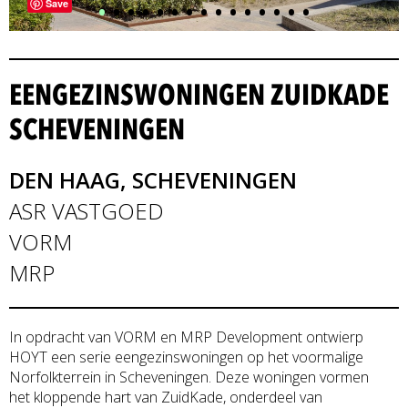
•
•
•
•
•
•
•
•
•
•
•
•
•
•
•
Save
EENGEZINSWONINGEN ZUIDKADE
SCHEVENINGEN
DEN HAAG, SCHEVENINGEN
ASR VASTGOED
VORM
MRP
In opdracht van VORM en MRP Development ontwierp
HOYT een serie eengezinswoningen op het voormalige
Norfolkterrein in Scheveningen. Deze woningen vormen
het kloppende hart van ZuidKade, onderdeel van